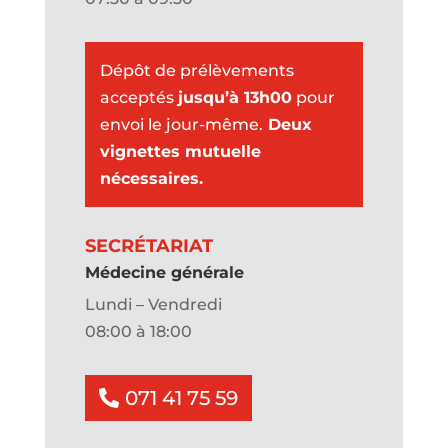
Dépôt de prélèvements
acceptés
jusqu’à 13h00
pour
envoi le jour-même.
Deux
vignettes mutuelle
nécessaires.
SECRÉTARIAT
Médecine générale
Lundi – Vendredi
08:00 à 18:00
071 41 75 59